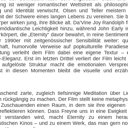
ng ist weniger romantischer Wettstreit als philosoph
und Identität verwischt. Olsen und Teller meistern
 mit der Schwere eines langen Lebens zu vereinen. Sie 
rper wirken jung, ihre Blicke alt. Da’Vine Joy Randolph fü
mödiantische Leichtigkeit hinzu, während John Early 
rkörpert, die „Eternity“ davor bewahrt, in reine Sentimen
 1990er mit zeitgenössischer Sensibilität weiter: qu
aft, humorvolle Verweise auf popkulturelle Paradies
tattung verleiht dem Film dabei eine eigene Textur 
Eleganz. Erst im letzten Drittel verliert der Film leich
 aufgelöste Struktur macht die emotionalen Verspr
st in diesen Momenten bleibt die visuelle und erzähl
raschend zarte, zugleich tiefsinnige Meditation über 
 rückgängig zu machen. Der Film stellt keine metaphys
n Zuschauenden einen Raum, in dem sie ihre eigenen 
reflektieren können. Dass Freyne uns in eine Ewigkeit fü
it verstanden wird, macht Eternity zu einem hera
stischen Kinos – und zu einem Werk, das man gern n