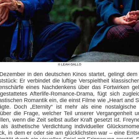
© LEAH GALLO
. Dezember in den deutschen Kinos startet, gelingt dem
tstück: Er verbindet die luftige Verspieltheit klassisc
fenschärfe eines Nachdenkens über das Fortwirken ge
estattetes Afterlife-Romance-Drama, fügt sich zuglei
stischen Romantik ein, die einst Filme wie „Heart and S
e. Doch „Eternity“ ist mehr als eine nostalgisch
über die Frage, welcher Teil unserer Vergangenheit u
en, wenn die Zeit selbst außer Kraft gesetzt ist. Freyne
 als ästhetische Verdichtung individueller Glücksmomen
ck, in dem er oder sie am glücklichsten war – eine Entsc