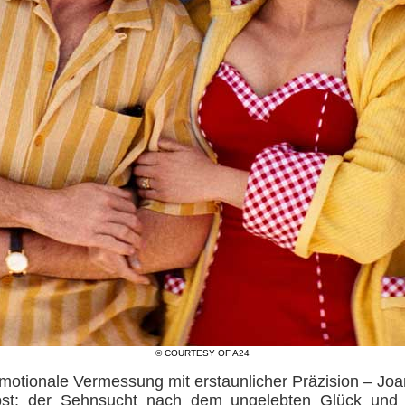
© COURTESY OF A24
emotionale Vermessung mit erstaunlicher Präzision – Joa
bst: der Sehnsucht nach dem ungelebten Glück und 