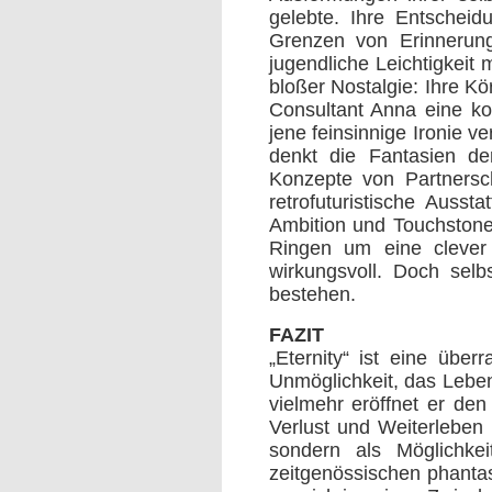
gelebte. Ihre Entscheidu
Grenzen von Erinnerung 
jugendliche Leichtigkeit
bloßer Nostalgie: Ihre Kö
Consultant Anna eine ko
jene feinsinnige Ironie ve
denkt die Fantasien der
Konzepte von Partnersch
retrofuturistische Auss
Ambition und Touchstone-
Ringen um eine clever
wirkungsvoll. Doch selb
bestehen.
FAZIT
„Eternity“ ist eine über
Unmöglichkeit, das Leben
vielmehr eröffnet er de
Verlust und Weiterleben 
sondern als Möglichke
zeitgenössischen phanta