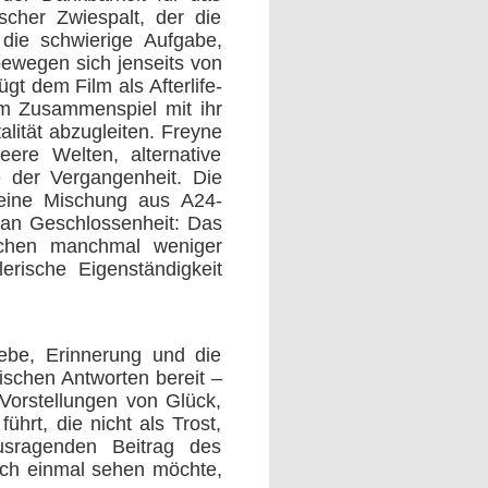
ischer Zwiespalt, der die
 die schwierige Aufgabe,
bewegen sich jenseits von
gt dem Film als Afterlife-
im Zusammenspiel mit ihr
talität abzugleiten. Freyne
eere Welten, alternative
e der Vergangenheit. Die
– eine Mischung aus A24-
t an Geschlossenheit: Das
echen manchmal weniger
erische Eigenständigkeit
Liebe, Erinnerung und die
ischen Antworten bereit –
Vorstellungen von Glück,
hrt, die nicht als Trost,
usragenden Beitrag des
och einmal sehen möchte,