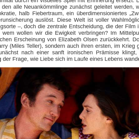
timität durch ein visuelles Spiel mit Erinnerung ersetz
ber den alle Neuankömmlinge zunächst geleitet werden, wi
okratie, halb Fiebertraum, ein überdimensioniertes „Z
runsicherung auslöst. Diese Welt ist voller Wahlmögli
sorte –, doch die zentrale Entscheidung, die der Film i
t wem wollen wir die Ewigkeit verbringen? Im Mittelp
chen Erscheinung von Elizabeth Olsen zurückkehrt. Dort 
ry (Miles Teller), sondern auch ihren ersten, im Krie
nächst nach einer sanft ironischen Prämisse klingt, 
 der Frage, wie Liebe sich im Laufe eines Lebens wande