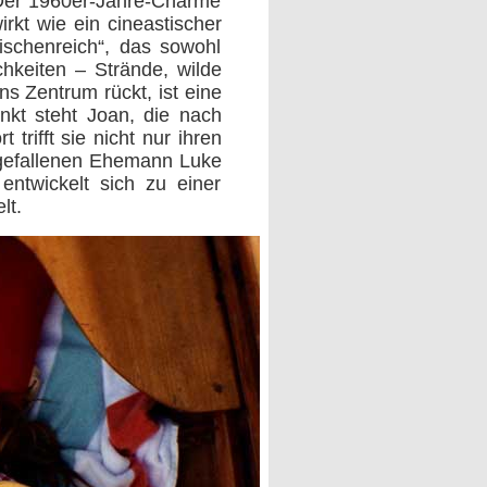
t. Der 1960er-Jahre-Charme
rkt wie ein cineastischer
wischenreich“, das sowohl
chkeiten – Strände, wilde
ns Zentrum rückt, ist eine
unkt steht Joan, die nach
trifft sie nicht nur ihren
g gefallenen Ehemann Luke
entwickelt sich zu einer
lt.