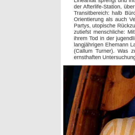
Linearität sprengt und In
der Afterlife-Station, ü
Transitbereich: halb Bür
Orientierung als auch Ve
Partys, utopische Rückzug
zutiefst menschliche: Mi
ihrem Tod in der jugendli
langjährigen Ehemann Lar
(Callum Turner). Was zu
ernsthaften Untersuchung