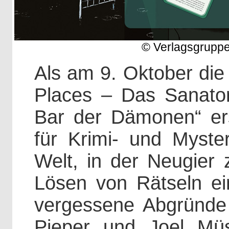
© Verlagsgrupp
Als am 9. Oktober die
Places – Das Sanato
Bar der Dämonen“ ers
für Krimi- und Myster
Welt, in der Neugier
Lösen von Rätseln ei
vergessene Abgründe 
Pieper und Joel Müse